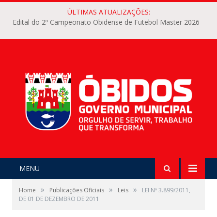
ÚLTIMAS ATUALIZAÇÕES:
Edital do 2º Campeonato Obidense de Futebol Master 2026
MENU
»
»
»
Home
Publicações Oficiais
Leis
LEI Nº 3.899/2011,
DE 01 DE DEZEMBRO DE 2011