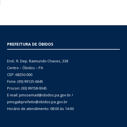
PREFEITURA DE ÓBIDOS
End.: R. Dep. Raimundo Chaves, 338
Centro – Óbidos – PA
CEP: 68250-000
Fone: (93) 99125-6645
Procon: (93) 99158-9345
E-mail: pmosemad@obidos.pa.gov.br /
pmogabprefeito@obidos.pa.gov.br
Horário de atendimento: 08:00 às 14:00