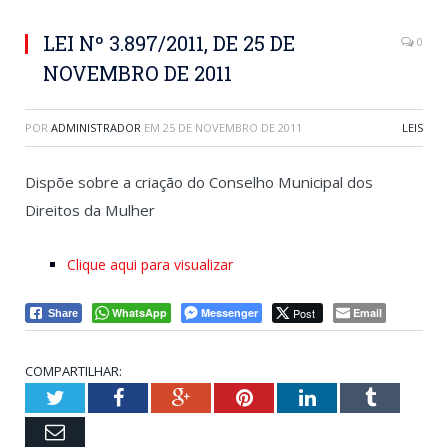
LEI Nº 3.897/2011, DE 25 DE
0
NOVEMBRO DE 2011
POR
ADMINISTRADOR
EM
25 DE NOVEMBRO DE 2011
LEIS
Dispõe sobre a criação do Conselho Municipal dos
Direitos da Mulher
Clique aqui para visualizar
WhatsApp
Messenger
Post
Email
Share
COMPARTILHAR:
Twitter
Facebook
Google+
Pinterest
LinkedIn
Tumblr
Email