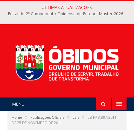
ÚLTIMAS ATUALIZAÇÕES:
Edital do 2º Campeonato Obidense de Futebol Master 2026
MENU
»
»
»
Home
Publicações Oficiais
Leis
LEI Nº 3.897/2011,
DE 25 DE NOVEMBRO DE 2011