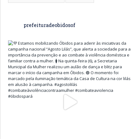
prefeituradeobidosof