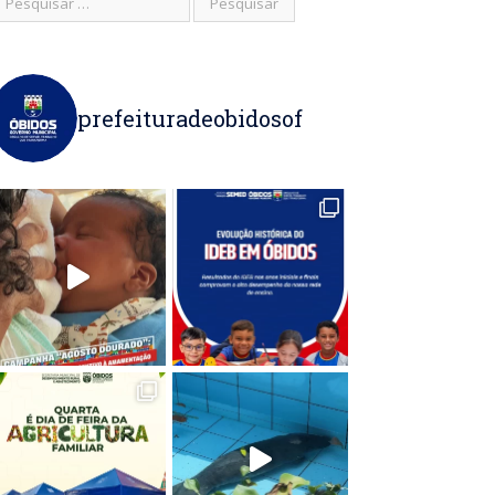
prefeituradeobidosof