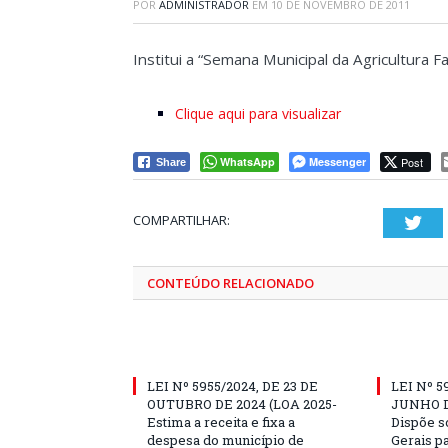
POR
ADMINISTRADOR
EM
10 DE NOVEMBRO DE 2011
Institui a “Semana Municipal da Agricultura Fa
Clique aqui para visualizar
WhatsApp
Messenger
Post
Share
COMPARTILHAR:
Twi
CONTEÚDO RELACIONADO
LEI Nº 5955/2024, DE 23 DE
LEI Nº 5
OUTUBRO DE 2024 (LOA 2025-
JUNHO D
Estima a receita e fixa a
Dispõe s
despesa do município de
Gerais p