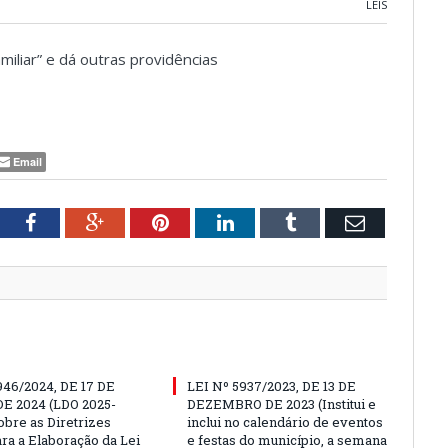
LEIS
miliar” e dá outras providências
Email
tter
Facebook
Google+
Pinterest
LinkedIn
Tumblr
Email
946/2024, DE 17 DE
LEI Nº 5937/2023, DE 13 DE
E 2024 (LDO 2025-
DEZEMBRO DE 2023 (Institui e
obre as Diretrizes
inclui no calendário de eventos
ara a Elaboração da Lei
e festas do município, a semana