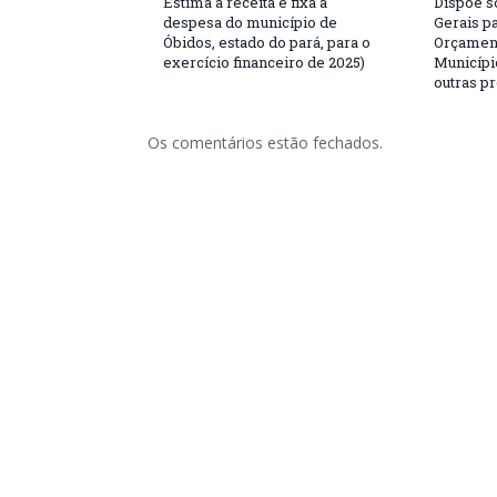
Estima a receita e fixa a
Dispõe s
despesa do município de
Gerais p
Óbidos, estado do pará, para o
Orçament
exercício financeiro de 2025)
Municípi
outras p
Os comentários estão fechados.