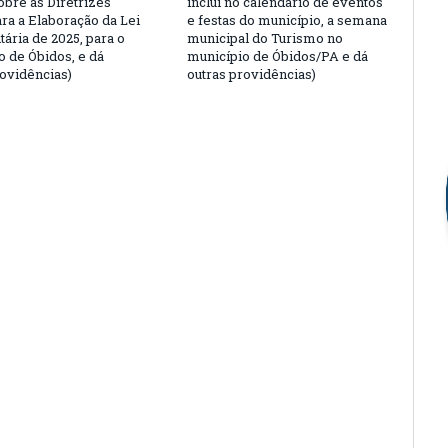
obre as Diretrizes
inclui no calendário de eventos
ara a Elaboração da Lei
e festas do município, a semana
ária de 2025, para o
municipal do Turismo no
o de Óbidos, e dá
município de Óbidos/PA e dá
rovidências)
outras providências)