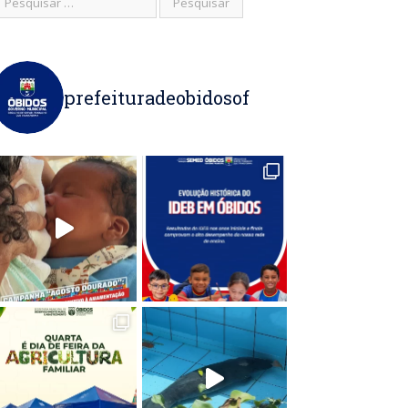
prefeituradeobidosof