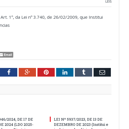
LEIS
t. 1º, da Lei nº 3.740, de 26/02/2009, que Institui
ncias
Email
tter
Facebook
Google+
Pinterest
LinkedIn
Tumblr
Email
946/2024, DE 17 DE
LEI Nº 5937/2023, DE 13 DE
E 2024 (LDO 2025-
DEZEMBRO DE 2023 (Institui e