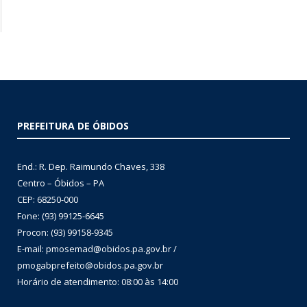
PREFEITURA DE ÓBIDOS
End.: R. Dep. Raimundo Chaves, 338
Centro – Óbidos – PA
CEP: 68250-000
Fone: (93) 99125-6645
Procon: (93) 99158-9345
E-mail: pmosemad@obidos.pa.gov.br /
pmogabprefeito@obidos.pa.gov.br
Horário de atendimento: 08:00 às 14:00