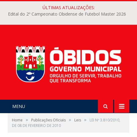
ÚLTIMAS ATUALIZAÇÕES:
Edital do 2º Campeonato Obidense de Futebol Master 2026
MENU
»
»
»
Home
Publicações Oficiais
Leis
LEI Nº 3.810/2010,
DE 08 DE FEVEREIRO DE 2010