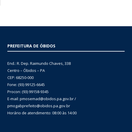
PREFEITURA DE ÓBIDOS
End.: R. Dep. Raimundo Chaves, 338
Centro – Óbidos – PA
CEP: 68250-000
Fone: (93) 99125-6645
Procon: (93) 99158-9345
E-mail: pmosemad@obidos.pa.gov.br /
pmogabprefeito@obidos.pa.gov.br
Horário de atendimento: 08:00 às 14:00