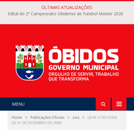
ÚLTIMAS ATUALIZAÇÕES:
Edital do 2º Campeonato Obidense de Futebol Master 2026
MENU
»
»
»
Home
Publicações Oficiais
Leis
LEI Nº 3.761/2009,
DE 31 DE DEZEMBRO DE 2009