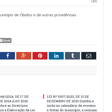
LEIS
Município de Óbidos e dá outras providências
Email
tter
Facebook
Google+
Pinterest
LinkedIn
Tumblr
Email
946/2024, DE 17 DE
LEI Nº 5937/2023, DE 13 DE
E 2024 (LDO 2025-
DEZEMBRO DE 2023 (Institui e
obre as Diretrizes
inclui no calendário de eventos
ara a Elaboração da Lei
e festas do município, a semana