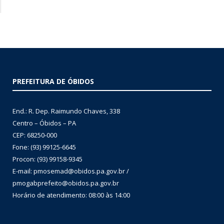
PREFEITURA DE ÓBIDOS
End.: R. Dep. Raimundo Chaves, 338
Centro – Óbidos – PA
CEP: 68250-000
Fone: (93) 99125-6645
Procon: (93) 99158-9345
E-mail: pmosemad@obidos.pa.gov.br /
pmogabprefeito@obidos.pa.gov.br
Horário de atendimento: 08:00 às 14:00