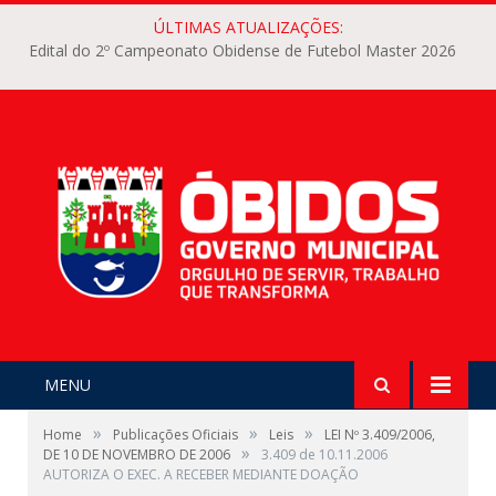
ÚLTIMAS ATUALIZAÇÕES:
Edital do 2º Campeonato Obidense de Futebol Master 2026
MENU
»
»
»
Home
Publicações Oficiais
Leis
LEI Nº 3.409/2006,
»
DE 10 DE NOVEMBRO DE 2006
3.409 de 10.11.2006
AUTORIZA O EXEC. A RECEBER MEDIANTE DOAÇÃO