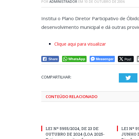
POR
ADMINISTRADOR
EM
10 DE OUTUBRO DE 2006
Institui o Plano Diretor Participativo de Óbi
desenvolvimento municipal e dá outras provi
Clique aqui para visualizar
WhatsApp
Messenger
Post
Share
COMPARTILHAR:
Twi
CONTEÚDO RELACIONADO
LEI Nº 5955/2024, DE 23 DE
LEI Nº 5
OUTUBRO DE 2024 (LOA 2025-
JUNHO D