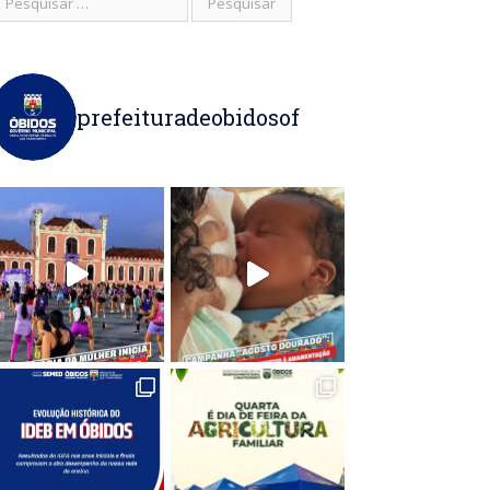
prefeituradeobidosof