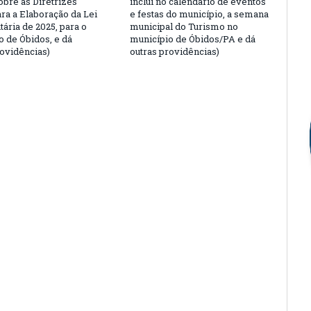
obre as Diretrizes
inclui no calendário de eventos
ara a Elaboração da Lei
e festas do município, a semana
ária de 2025, para o
municipal do Turismo no
o de Óbidos, e dá
município de Óbidos/PA e dá
rovidências)
outras providências)