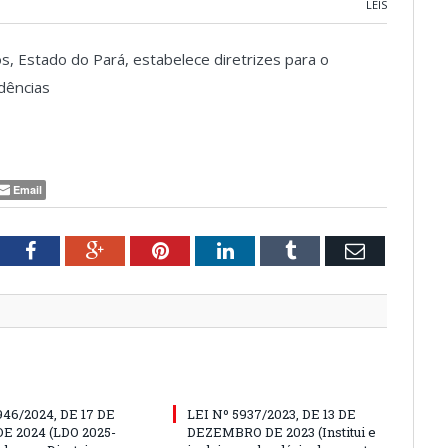
LEIS
dos, Estado do Pará, estabelece diretrizes para o
dências
Email
tter
Facebook
Google+
Pinterest
LinkedIn
Tumblr
Email
946/2024, DE 17 DE
LEI Nº 5937/2023, DE 13 DE
E 2024 (LDO 2025-
DEZEMBRO DE 2023 (Institui e