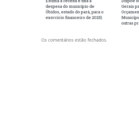
Estima a receita e fixa a
Dispõe s
despesa do município de
Gerais p
Óbidos, estado do pará, para o
Orçament
exercício financeiro de 2025)
Municípi
outras p
Os comentários estão fechados.