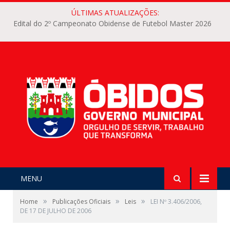
ÚLTIMAS ATUALIZAÇÕES:
Edital do 2º Campeonato Obidense de Futebol Master 2026
MENU
»
»
»
Home
Publicações Oficiais
Leis
LEI Nº 3.406/2006,
DE 17 DE JULHO DE 2006