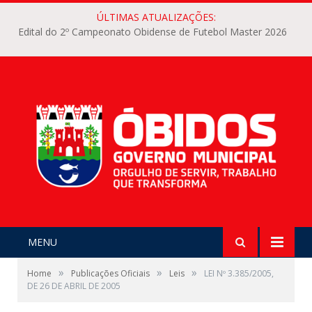
ÚLTIMAS ATUALIZAÇÕES:
Edital do 2º Campeonato Obidense de Futebol Master 2026
MENU
»
»
»
Home
Publicações Oficiais
Leis
LEI Nº 3.385/2005,
DE 26 DE ABRIL DE 2005