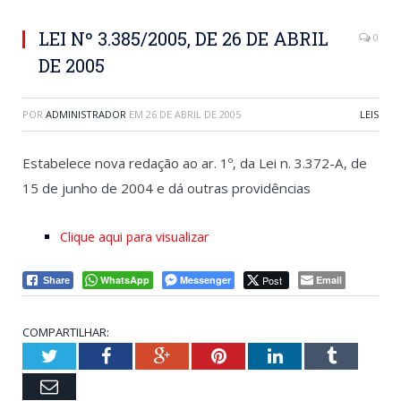
LEI Nº 3.385/2005, DE 26 DE ABRIL
0
DE 2005
POR
ADMINISTRADOR
EM
26 DE ABRIL DE 2005
LEIS
Estabelece nova redação ao ar. 1º, da Lei n. 3.372-A, de
15 de junho de 2004 e dá outras providências
Clique aqui para visualizar
WhatsApp
Messenger
Post
Email
Share
COMPARTILHAR:
Twitter
Facebook
Google+
Pinterest
LinkedIn
Tumblr
Email