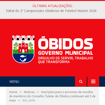
ÚLTIMAS ATUALIZAÇÕES:
Edital do 2º Campeonato Obidense de Futebol Master 2026
MENU
»
»
Home
Notícias
Inscrições para o processo de escolha
de membros do Conselho Tutelar de Óbidos continuam até 5 de
»
maio
IMG_8695