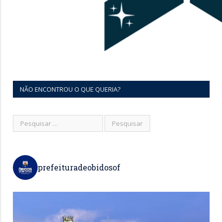
NÃO ENCONTROU O QUE QUERIA?
prefeituradeobidosof