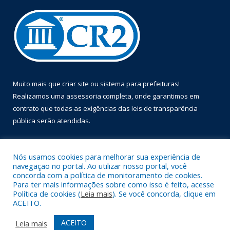
Muito mais que
criar site
ou
sistema para prefeituras
!
Realizamos uma
assessoria
completa, onde garantimos em
contrato que todas as exigências das
leis de transparência
pública
serão atendidas.
Conheça o
PNTP
e o
Radar da Transparência Pública
Nós usamos cookies para melhorar sua experiência de
navegação no portal. Ao utilizar nosso portal, você
concorda com a política de monitoramento de cookies.
Para ter mais informações sobre como isso é feito, acesse
Política de cookies (
Leia mais
). Se você concorda, clique em
Todos os direitos reservados a Prefeitura Municipal de Óbidos.
ACEITO.
Mapa do Site
Acessar Área Administrativa
ACEITO
Leia mais