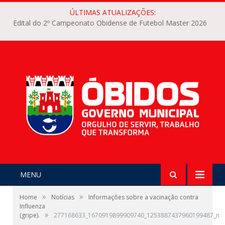
ÚLTIMAS ATUALIZAÇÕES:
Edital do 2º Campeonato Obidense de Futebol Master 2026
MENU
»
»
Home
Notícias
Informações sobre a vacinação contra
Influenza
»
(gripe).
277168633_1670919899909740_1253887437960199487_n