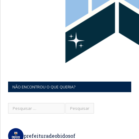
NÃO ENCONTROU O QUE QUERIA?
prefeituradeobidosof