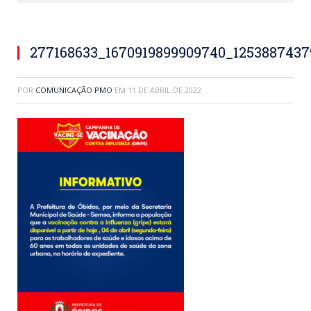
277168633_1670919899909740_125388743
POR
COMUNICAÇÃO PMO
EM
11 DE ABRIL DE 2022