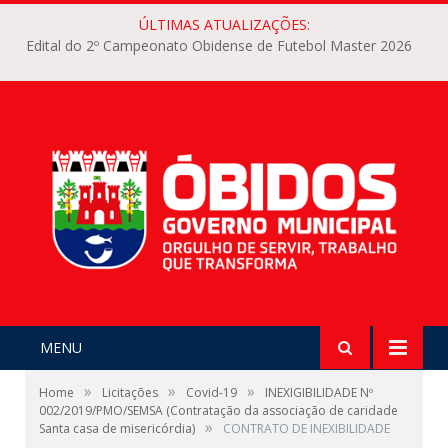
ÚLTIMAS ATUALIZAÇÕES:
Edital do 2º Campeonato Obidense de Futebol Master 2026
MENU
»
»
»
Home
Licitações
Covid-19
INEXIGIBILIDADE Nº
002/2019/PMO/SEMSA (Contratação da associação de caridade
»
Santa casa de misericórdia)
CONTRATO DE INEXIBILIDADE