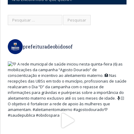
prefeituradeobidosof