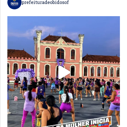
prefeituradeobidosof