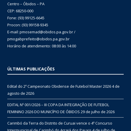
Centro – Óbidos – PA
CEP: 68250-000
Fone: (93) 99125-6645
Procon: (93) 99158-9345
E-mail: pmosemad@obidos.pa.gov.br /
pmogabprefeito@obidos.pa.gov.br
Horário de atendimento: 08:00 às 14:00
ÚLTIMAS PUBLICAÇÕES
Edital do 2º Campeonato Obidense de Futebol Master 2026
4 de
agosto de 2026
EDITAL Nº 001/2026 – III COPA DA INTEGRAÇÃO DE FUTEBOL
FEMININO 2026 DO MUNICÍPIO DE ÓBIDOS
29 de julho de 2026
Carimbó da Terra do Distrito de Curuai vence o 4º Concurso
Intermunicipal de Carimbó do Arraiá dos Pauxis
4 de julho de