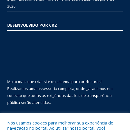
2026
DESENVOLVIDO POR CR2
Muito mais que
criar site
ou
sistema para prefeituras
!
Realizamos uma
assessoria
completa, onde garantimos em
contrato que todas as exigências das
leis de transparência
pública
serão atendidas.
Conheça o
PNTP
e o
Radar da Transparência Pública
Nós usamos cookies para melhorar sua experiência de
navegação no portal. Ao utilizar nosso portal, você