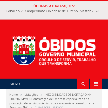
ÚLTIMAS ATUALIZAÇÕES:
Edital do 2º Campeonato Obidense de Futebol Master 2026
MENU
»
»
Home
Licitações
INEXIGIBILIDADE DE LICITAÇÃO Nº
001/2022/PMO (Contratação de Empresa especializada na
prestação de serviços técnicos de assessoria e consultoria na
»
área contábil)
7- PARECER JURÍDICO