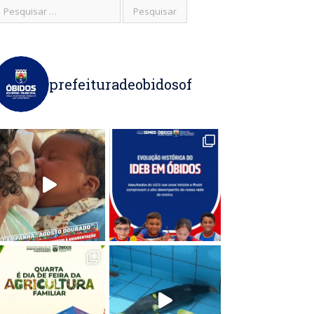
prefeituradeobidosof