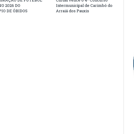
EGRAÇÃO DE FUTEBOL
Curuai vence o 4º Concurso
O 2026 DO
Intermunicipal de Carimbó do
IO DE ÓBIDOS
Arraiá dos Pauxis