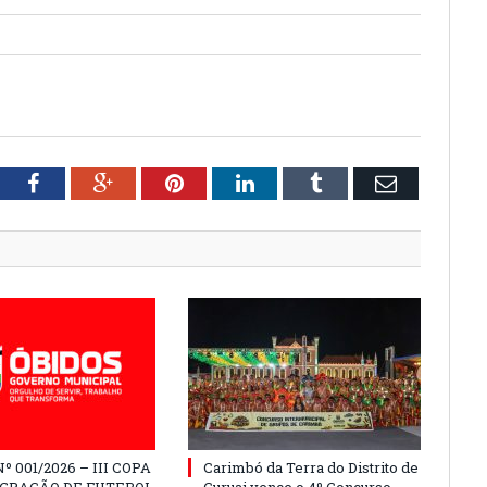
tter
Facebook
Google+
Pinterest
LinkedIn
Tumblr
Email
º 001/2026 – III COPA
Carimbó da Terra do Distrito de