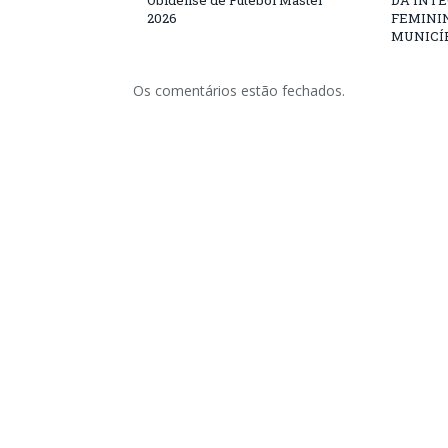
Obidense de Futebol Master
DA INT
2026
FEMININ
MUNICÍP
Os comentários estão fechados.