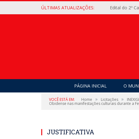
ÚLTIMAS ATUALIZAÇÕES:
Edital do 2º 
PÁGINA INICIAL
O MUNI
»
»
VOCÊ ESTÁ EM:
Home
Licitações
INEXIG
Obidense nas manifestações culturais durante a Fe
JUSTIFICATIVA