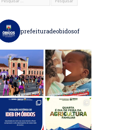
prefeituradeobidosof