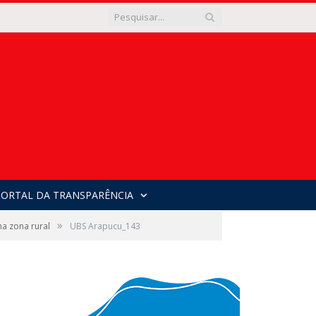
PORTAL DA TRANSPARÊNCIA
»
a zona rural
UBS Arapucu_143