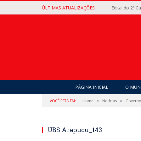
ÚLTIMAS ATUALIZAÇÕES:
Edital do 2º 
PÁGINA INICIAL
O MUNI
»
»
VOCÊ ESTÁ EM:
Home
Notícias
Governo 
UBS Arapucu_143