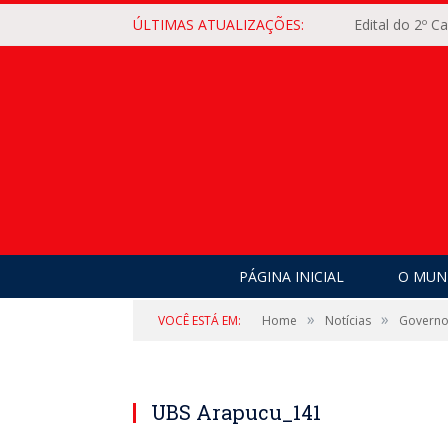
ÚLTIMAS ATUALIZAÇÕES:
Edital do 2º 
PÁGINA INICIAL
O MUNI
»
»
VOCÊ ESTÁ EM:
Home
Notícias
Governo 
UBS Arapucu_141