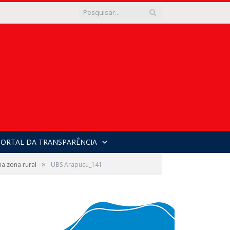
PORTAL DA TRANSPARÊNCIA
»
a zona rural
UBS Arapucu_141