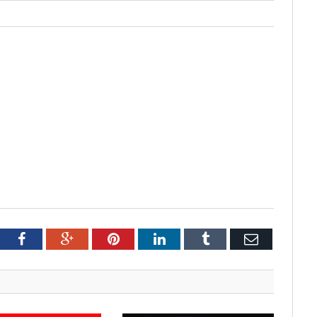
tter
Facebook
Google+
Pinterest
LinkedIn
Tumblr
Email