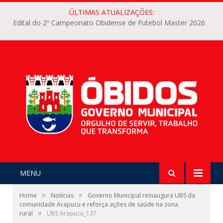
ÚLTIMAS ATUALIZAÇÕES:
Edital do 2º Campeonato Obidense de Futebol Master 2026
MENU
»
»
Home
Notícias
Governo Municipal reinaugura UBS da
comunidade Arapucu e reforça ações de saúde na zona
»
rural
UBS Arapucu_137