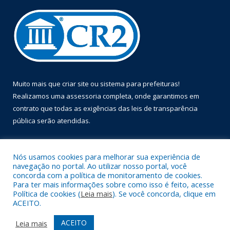
Muito mais que
criar site
ou
sistema para prefeituras
!
Realizamos uma
assessoria
completa, onde garantimos em
contrato que todas as exigências das
leis de transparência
pública
serão atendidas.
Conheça o
PNTP
e o
Radar da Transparência Pública
Nós usamos cookies para melhorar sua experiência de
navegação no portal. Ao utilizar nosso portal, você
concorda com a política de monitoramento de cookies.
Para ter mais informações sobre como isso é feito, acesse
Política de cookies (
Leia mais
). Se você concorda, clique em
Todos os direitos reservados a Prefeitura Municipal de Óbidos.
ACEITO.
Mapa do Site
Acessar Área Administrativa
ACEITO
Leia mais