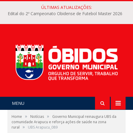
ÚLTIMAS ATUALIZAÇÕES:
Edital do 2º Campeonato Obidense de Futebol Master 2026
MENU
»
»
Home
Notícias
Governo Municipal reinaugura UBS da
comunidade Arapucu e reforça ações de saúde na zona
»
rural
UBS Arapucu_089