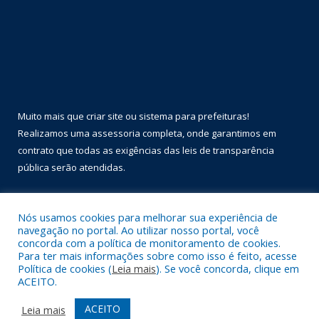
Muito mais que
criar site
ou
sistema para prefeituras
!
Realizamos uma
assessoria
completa, onde garantimos em
contrato que todas as exigências das
leis de transparência
pública
serão atendidas.
Conheça o
PNTP
e o
Radar da Transparência Pública
Nós usamos cookies para melhorar sua experiência de
navegação no portal. Ao utilizar nosso portal, você
concorda com a política de monitoramento de cookies.
Para ter mais informações sobre como isso é feito, acesse
Política de cookies (
Leia mais
). Se você concorda, clique em
Todos os direitos reservados a Prefeitura Municipal de Óbidos.
ACEITO.
Mapa do Site
Acessar Área Administrativa
ACEITO
Leia mais