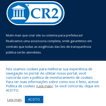
Muito mais que
criar site
ou
sistema para prefeituras
!
Realizamos uma
assessoria
completa, onde garantimos em
contrato que todas as exigências das
leis de transparência
pública
serão atendidas.
Conheça o
PNTP
e o
Radar da Transparência Pública
Nós usamos cookies para melhorar sua experiência de
navegação no portal. Ao utilizar nosso portal, você
concorda com a política de monitoramento de cookies.
Para ter mais informações sobre como isso é feito, acesse
Política de cookies (
Leia mais
). Se você concorda, clique em
Todos os direitos reservados a Prefeitura Municipal de Óbidos.
ACEITO.
Mapa do Site
Acessar Área Administrativa
ACEITO
Leia mais
Acessar Webmail