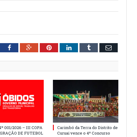
tter
Facebook
Google+
Pinterest
LinkedIn
Tumblr
Email
º 001/2026 – III COPA
Carimbó da Terra do Distrito de
EGRAÇÃO DE FUTEBOL
Curuai vence o 4º Concurso