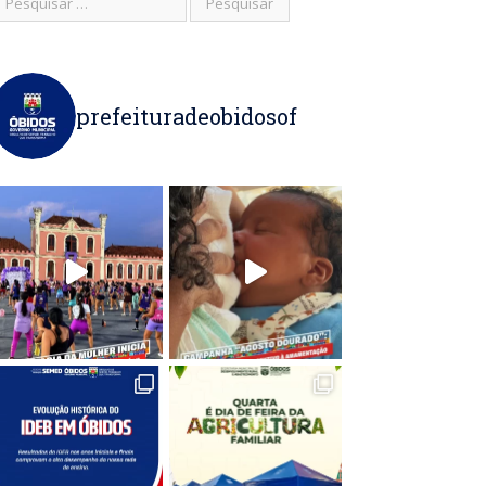
prefeituradeobidosof