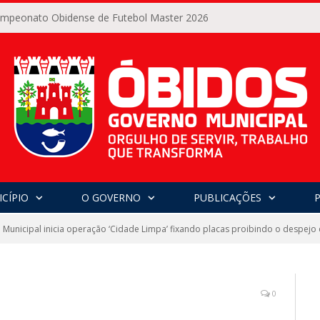
Campeonato Obidense de Futebol Master 2026
CÍPIO
O GOVERNO
PUBLICAÇÕES
Municipal inicia operação ‘Cidade Limpa’ fixando placas proibindo o despejo
0