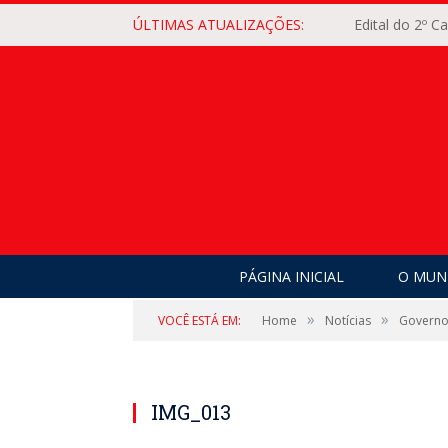
ÚLTIMAS ATUALIZAÇÕES:
Edital do 2º 
PÁGINA INICIAL
O MUNI
»
»
VOCÊ ESTÁ EM:
Home
Notícias
Governo 
IMG_013