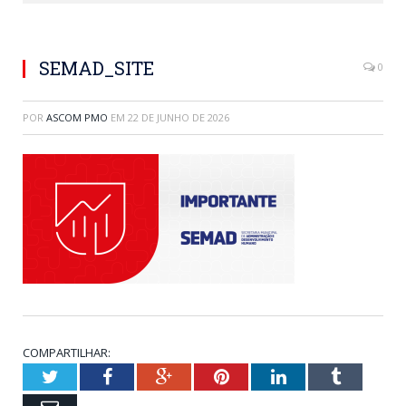
SEMAD_SITE
0
POR
ASCOM PMO
EM
22 DE JUNHO DE 2026
COMPARTILHAR:
Twitter
Facebook
Google+
Pinterest
LinkedIn
Tumblr