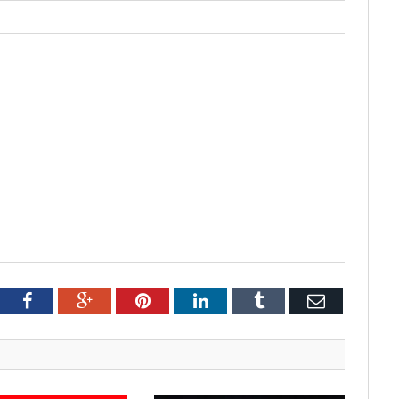
tter
Facebook
Google+
Pinterest
LinkedIn
Tumblr
Email