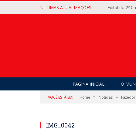
ÚLTIMAS ATUALIZAÇÕES:
Edital do 2º 
PÁGINA INICIAL
O MUNI
»
»
VOCÊ ESTÁ EM:
Home
Notícias
Fazedore
IMG_0042