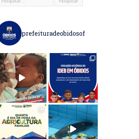
prefeituradeobidosof