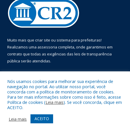
Muito mais que
criar site
ou
sistema para prefeituras
!
Realizamos uma
assessoria
completa, onde garantimos em
contrato que todas as exigências das
leis de transparência
pública
serão atendidas.
Conheça o
PNTP
e o
Radar da Transparência Pública
Nós usamos cookies para melhorar sua experiência de
navegação no portal. Ao utilizar nosso portal, você
concorda com a política de monitoramento de cookies.
Para ter mais informações sobre como isso é feito, acesse
Política de cookies (
Leia mais
). Se você concorda, clique em
Todos os direitos reservados a Prefeitura Municipal de Óbidos.
ACEITO.
Mapa do Site
Acessar Área Administrativa
ACEITO
Leia mais
Acessar Webmail