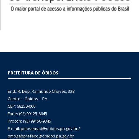
PREFEITURA DE ÓBIDOS
End.: R. Dep. Raimundo Chaves, 338
Centro – Óbidos – PA
CEP: 68250-000
Fone: (93) 99125-6645
Procon: (93) 99158-9345
E-mail: pmosemad@obidos.pa.gov.br /
pmogabprefeito@obidos.pa.gov.br