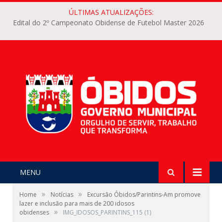
ÚLTIMAS ATUALIZAÇÕES:
Edital do 2º Campeonato Obidense de Futebol Master 2026
MENU
»
»
Home
Notícias
Excursão Óbidos/Parintins-Am promove
lazer e inclusão para mais de 200 idosos
»
obidenses
IMG_IDOSOS_PARINTINS_115 (1)