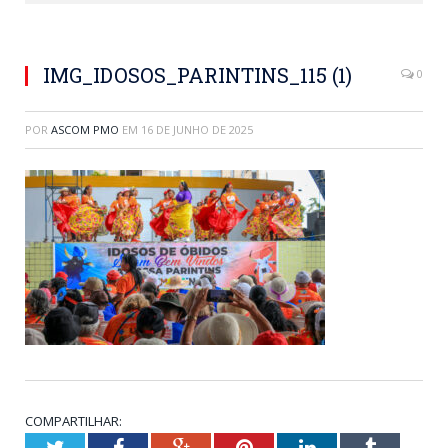
IMG_IDOSOS_PARINTINS_115 (1)
0
POR
ASCOM PMO
EM
16 DE JUNHO DE 2025
COMPARTILHAR:
Twitter
Facebook
Google+
Pinterest
LinkedIn
Tumblr