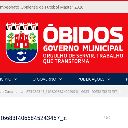
Campeonato Obidense de Futebol Master 2026
CÍPIO
O GOVERNO
PUBLICAÇÕES
»
 do Curumu.
275926348_1658053874529676_1668314065845243457_n
_1668314065845243457_n
0