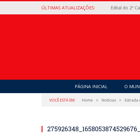
ÚLTIMAS ATUALIZAÇÕES:
Edital do 2º 
PÁGINA INICIAL
O MUNI
»
»
VOCÊ ESTÁ EM:
Home
Notícias
Estrada
275926348_1658053874529676