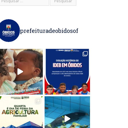
prefeituradeobidosof