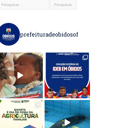
prefeituradeobidosof