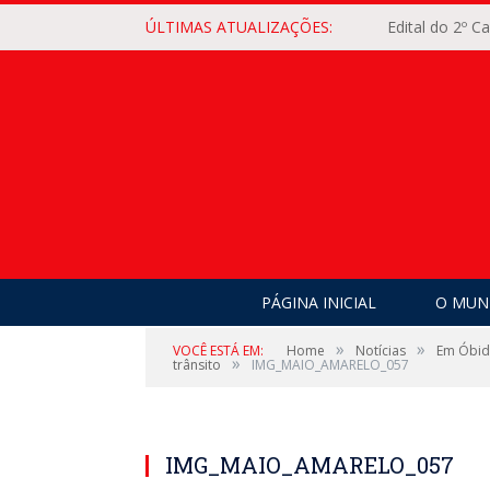
ÚLTIMAS ATUALIZAÇÕES:
Edital do 2º 
PÁGINA INICIAL
O MUNI
»
»
VOCÊ ESTÁ EM:
Home
Notícias
Em Óbido
»
trânsito
IMG_MAIO_AMARELO_057
IMG_MAIO_AMARELO_057