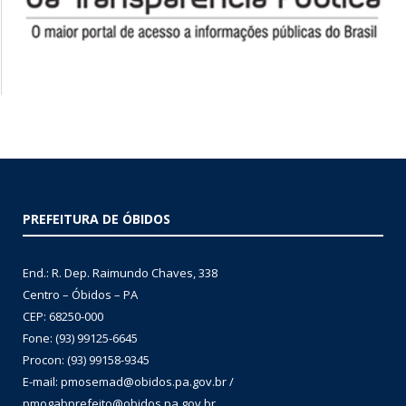
PREFEITURA DE ÓBIDOS
End.: R. Dep. Raimundo Chaves, 338
Centro – Óbidos – PA
CEP: 68250-000
Fone: (93) 99125-6645
Procon: (93) 99158-9345
E-mail: pmosemad@obidos.pa.gov.br /
pmogabprefeito@obidos.pa.gov.br