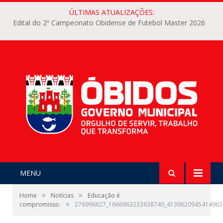
ÚLTIMAS ATUALIZAÇÕES:
Edital do 2º Campeonato Obidense de Futebol Master 2026
MENU
»
»
Home
Notícias
Educação é
»
compromisso.
276996627_1666963233638740_4139620945414963