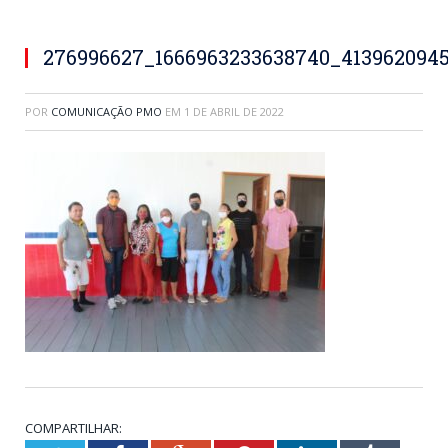
276996627_1666963233638740_413962094
POR
COMUNICAÇÃO PMO
EM
1 DE ABRIL DE 2022
COMPARTILHAR: