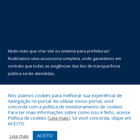
Muito mais que
criar site
ou
sistema para prefeituras
!
Realizamos uma
assessoria
completa, onde garantimos em
contrato que todas as exigências das
leis de transparência
pública
serão atendidas.
Conheça o
PNTP
e o
Radar da Transparência Pública
Nós usamos cookies para melhorar sua experiência de
navegação no portal. Ao utilizar nosso portal, você
concorda com a política de monitoramento de cookies.
Para ter mais informações sobre como isso é feito, acesse
Política de cookies (
Leia mais
). Se você concorda, clique em
Todos os direitos reservados a Prefeitura Municipal de Óbidos.
ACEITO.
Mapa do Site
Acessar Área Administrativa
ACEITO
Leia mais