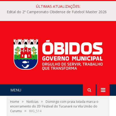
ÚLTIMAS ATUALIZAÇÕES:
Edital do 2º Campeonato Obidense de Futebol Master 2026
MENU
»
»
Home
Notícias
Domingo com praia lotada marca o
encerramento do 35º Festival do Tucunaré na Vila União do
»
Curumu
IMG_514