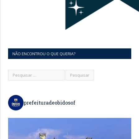
NÃO ENCONTROU O QUE QUERIA?
prefeituradeobidosof