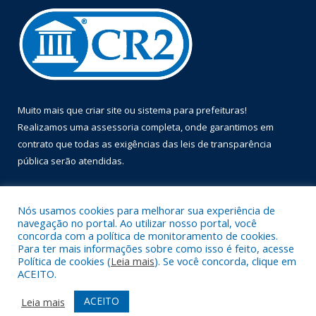
Muito mais que
criar site
ou
sistema para prefeituras
!
Realizamos uma
assessoria
completa, onde garantimos em
contrato que todas as exigências das
leis de transparência
pública
serão atendidas.
Conheça o
PNTP
e o
Radar da Transparência Pública
Nós usamos cookies para melhorar sua experiência de
navegação no portal. Ao utilizar nosso portal, você
concorda com a política de monitoramento de cookies.
Para ter mais informações sobre como isso é feito, acesse
Política de cookies (
Leia mais
). Se você concorda, clique em
Todos os direitos reservados a Prefeitura Municipal de Óbidos.
ACEITO.
Mapa do Site
Acessar Área Administrativa
ACEITO
Leia mais
Acessar Webmail