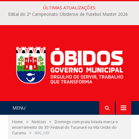
ÚLTIMAS ATUALIZAÇÕES:
Edital do 2º Campeonato Obidense de Futebol Master 2026
MENU
»
»
Home
Notícias
Domingo com praia lotada marca o
encerramento do 35º Festival do Tucunaré na Vila União do
»
Curumu
IMG_197