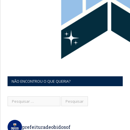
NÃO ENCONTROU O QUE QUERIA?
prefeituradeobidosof