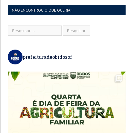
NÃO ENCONTROU O QUE QUERIA?
prefeituradeobidosof