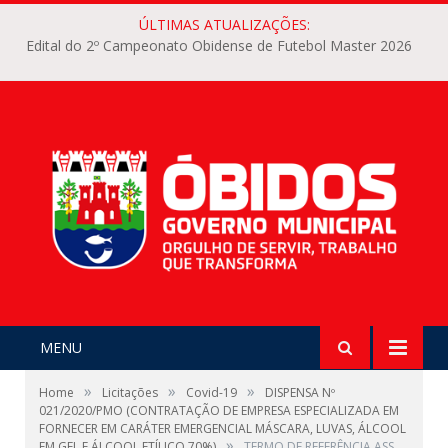
ÚLTIMAS ATUALIZAÇÕES:
Edital do 2º Campeonato Obidense de Futebol Master 2026
MENU
»
»
»
Home
Licitações
Covid-19
DISPENSA Nº
021/2020/PMO (CONTRATAÇÃO DE EMPRESA ESPECIALIZADA EM
FORNECER EM CARÁTER EMERGENCIAL MÁSCARA, LUVAS, ÁLCOOL
»
EM GEL E ÁLCOOL ETÍLICO 70%)
TERMO DE REFERÊNCIA ASS