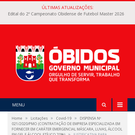
ÚLTIMAS ATUALIZAÇÕES:
Edital do 2º Campeonato Obidense de Futebol Master 2026
MENU
»
»
»
Home
Licitações
Covid-19
DISPENSA Nº
021/2020/PMO (CONTRATAÇÃO DE EMPRESA ESPECIALIZADA EM
FORNECER EM CARÁTER EMERGENCIAL MÁSCARA, LUVAS, ÁLCOOL
»
EM GEL E ÁLCOOL ETÍLICO 70%)
JUSTIFICATIVA PARA