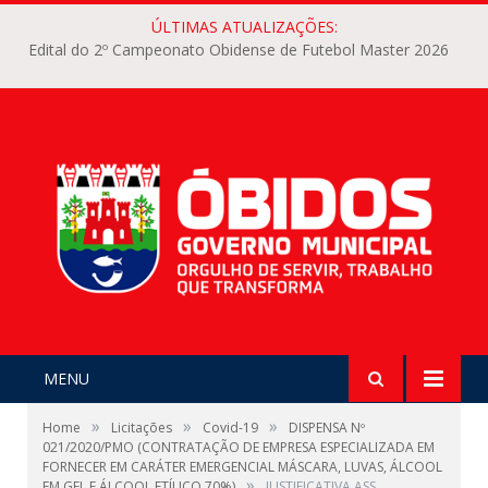
ÚLTIMAS ATUALIZAÇÕES:
Edital do 2º Campeonato Obidense de Futebol Master 2026
MENU
»
»
»
Home
Licitações
Covid-19
DISPENSA Nº
021/2020/PMO (CONTRATAÇÃO DE EMPRESA ESPECIALIZADA EM
FORNECER EM CARÁTER EMERGENCIAL MÁSCARA, LUVAS, ÁLCOOL
»
EM GEL E ÁLCOOL ETÍLICO 70%)
JUSTIFICATIVA ASS