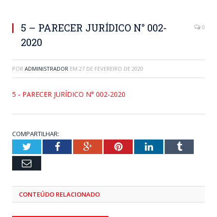
5 – PARECER JURÍDICO N° 002-
0
2020
POR
ADMINISTRADOR
EM
27 DE FEVEREIRO DE 2020
5 - PARECER JURÍDICO N° 002-2020
COMPARTILHAR:
Twitter
Facebook
Google+
Pinterest
LinkedIn
Tumblr
Email
CONTEÚDO RELACIONADO