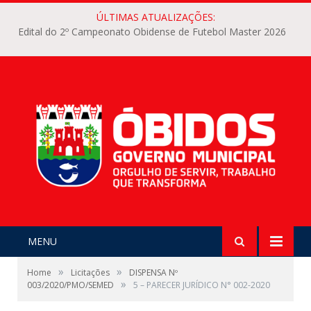
ÚLTIMAS ATUALIZAÇÕES:
Edital do 2º Campeonato Obidense de Futebol Master 2026
MENU
»
»
Home
Licitações
DISPENSA Nº
»
003/2020/PMO/SEMED
5 – PARECER JURÍDICO N° 002-2020