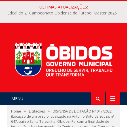
ÚLTIMAS ATUALIZAÇÕES:
Edital do 2º Campeonato Obidense de Futebol Master 2026
MENU
»
»
Home
Licitações
DISPENSA DE LICITAÇÃO Nº 047/2022
(Locação de um prédio localizado na Antônio Brito de Souza, nº
647, bairro Santa Terezinha -Óbidos -Pa, com a finalidade de
instalação e funcionamento do Centro Integrado dos Conselhos