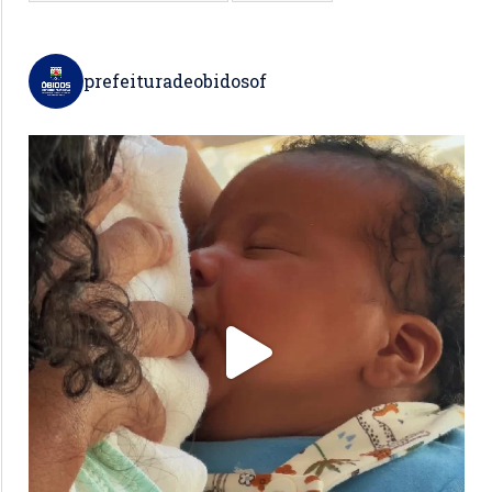
prefeituradeobidosof