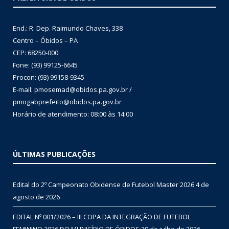
End.: R. Dep. Raimundo Chaves, 338
Centro – Óbidos – PA
CEP: 68250-000
Fone: (93) 99125-6645
Procon: (93) 99158-9345
E-mail: pmosemad@obidos.pa.gov.br /
pmogabprefeito@obidos.pa.gov.br
Horário de atendimento: 08:00 às 14:00
ÚLTIMAS PUBLICAÇÕES
Edital do 2º Campeonato Obidense de Futebol Master 2026
4 de
agosto de 2026
EDITAL Nº 001/2026 – III COPA DA INTEGRAÇÃO DE FUTEBOL
FEMININO 2026 DO MUNICÍPIO DE ÓBIDOS
29 de julho de 2026