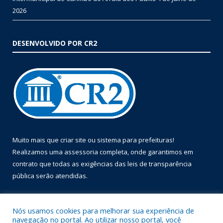
2026
DESENVOLVIDO POR CR2
Muito mais que
criar site
ou
sistema para prefeituras
!
Realizamos uma
assessoria
completa, onde garantimos em
contrato que todas as exigências das
leis de transparência
pública
serão atendidas.
Conheça o
PNTP
e o
Radar da Transparência Pública
Nós usamos cookies para melhorar sua experiência de
navegação no portal. Ao utilizar nosso portal, você