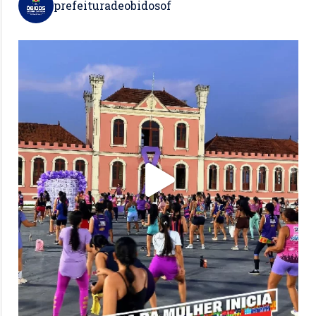
prefeituradeobidosof