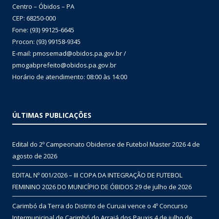
Centro – Óbidos – PA
CEP: 68250-000
Fone: (93) 99125-6645
Procon: (93) 99158-9345
E-mail: pmosemad@obidos.pa.gov.br /
pmogabprefeito@obidos.pa.gov.br
Horário de atendimento: 08:00 às 14:00
ÚLTIMAS PUBLICAÇÕES
Edital do 2º Campeonato Obidense de Futebol Master 2026
4 de
agosto de 2026
EDITAL Nº 001/2026 – III COPA DA INTEGRAÇÃO DE FUTEBOL
FEMININO 2026 DO MUNICÍPIO DE ÓBIDOS
29 de julho de 2026
Carimbó da Terra do Distrito de Curuai vence o 4º Concurso
Intermunicipal de Carimbó do Arraiá dos Pauxis
4 de julho de