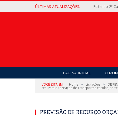
ÚLTIMAS ATUALIZAÇÕES:
Edital do 2º 
PÁGINA INICIAL
O MUNI
»
»
VOCÊ ESTÁ EM:
Home
Licitações
DISPEN
realizam os serviços de Transportes escolar, perten
PREVISÃO DE RECURÇO ORÇ