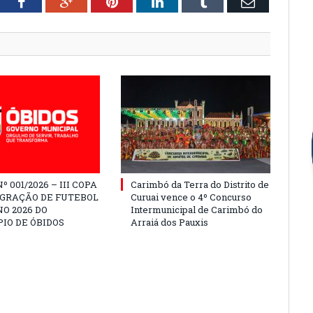
tter
Facebook
Google+
Pinterest
LinkedIn
Tumblr
Email
º 001/2026 – III COPA
Carimbó da Terra do Distrito de
EGRAÇÃO DE FUTEBOL
Curuai vence o 4º Concurso
O 2026 DO
Intermunicipal de Carimbó do
IO DE ÓBIDOS
Arraiá dos Pauxis