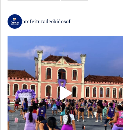
prefeituradeobidosof