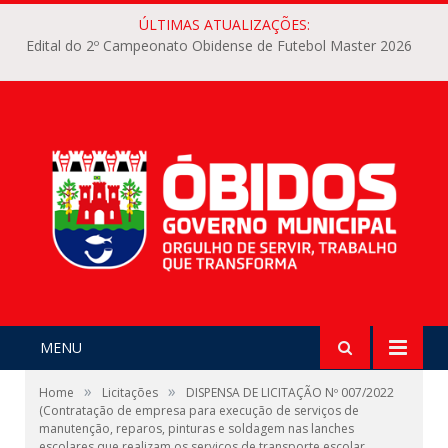
ÚLTIMAS ATUALIZAÇÕES:
Edital do 2º Campeonato Obidense de Futebol Master 2026
MENU
»
»
Home
Licitações
DISPENSA DE LICITAÇÃO Nº 007/2022
(Contratação de empresa para execução de serviços de
manutenção, reparos, pinturas e soldagem nas lanches
escolares que realizam os serviços de transporte escolar,