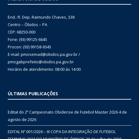
End.: R. Dep. Raimundo Chaves, 338
Centro – Óbidos – PA
CEP: 68250-000
Fone: (93) 99125-6645
Procon: (93) 99158-9345
E-mail: pmosemad@obidos.pa.gov.br /
pmogabprefeito@obidos.pa.gov.br
Horário de atendimento: 08:00 às 14:00
ÚLTIMAS PUBLICAÇÕES
Edital do 2º Campeonato Obidense de Futebol Master 2026
4 de
agosto de 2026
EDITAL Nº 001/2026 – III COPA DA INTEGRAÇÃO DE FUTEBOL
FEMININO 2026 DO MUNICÍPIO DE ÓBIDOS
29 de julho de 2026