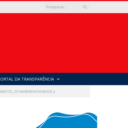
PORTAL DA TRANSPARÊNCIA
6683702_2516648993476346329_n