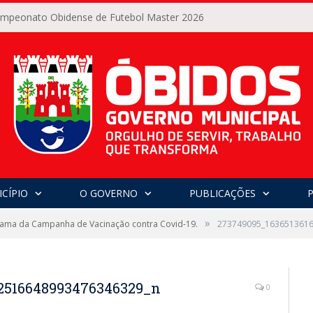
Campeonato Obidense de Futebol Master 2026
CÍPIO
O GOVERNO
PUBLICAÇÕES
»
ama da Campanha de Vacinação contra Covid-19.
273749095_163651361
2516648993476346329_n
0