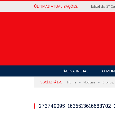
ÚLTIMAS ATUALIZAÇÕES:
Edital do 2º 
PÁGINA INICIAL
O MUNI
»
»
VOCÊ ESTÁ EM:
Home
Notícias
Cronogr
273749095_1636513616683702_