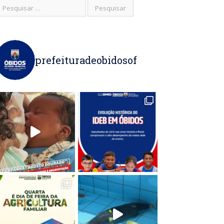
prefeituradeobidosof