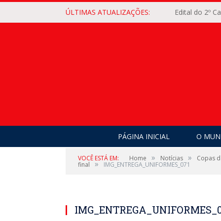
ÚLTIMAS ATUALIZAÇÕES:
Edital do 2º 
PÁGINA INICIAL
O MUNI
»
»
VOCÊ ESTÁ EM:
Home
Notícias
Copas da
»
final
IMG_ENTREGA_UNIFORMES_071
IMG_ENTREGA_UNIFORMES_0