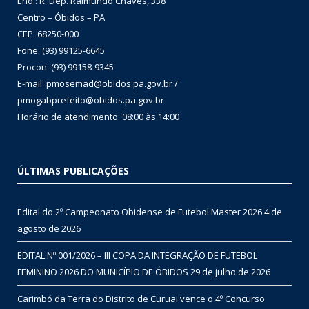
End.: R. Dep. Raimundo Chaves, 338
Centro – Óbidos – PA
CEP: 68250-000
Fone: (93) 99125-6645
Procon: (93) 99158-9345
E-mail: pmosemad@obidos.pa.gov.br /
pmogabprefeito@obidos.pa.gov.br
Horário de atendimento: 08:00 às 14:00
ÚLTIMAS PUBLICAÇÕES
Edital do 2º Campeonato Obidense de Futebol Master 2026
4 de
agosto de 2026
EDITAL Nº 001/2026 – III COPA DA INTEGRAÇÃO DE FUTEBOL
FEMININO 2026 DO MUNICÍPIO DE ÓBIDOS
29 de julho de 2026
Carimbó da Terra do Distrito de Curuai vence o 4º Concurso