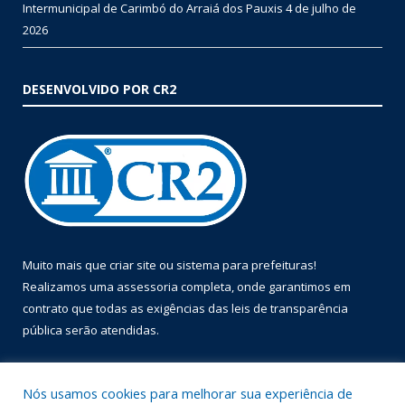
Intermunicipal de Carimbó do Arraiá dos Pauxis
4 de julho de
2026
DESENVOLVIDO POR CR2
Muito mais que
criar site
ou
sistema para prefeituras
!
Realizamos uma
assessoria
completa, onde garantimos em
contrato que todas as exigências das
leis de transparência
pública
serão atendidas.
Conheça o
PNTP
e o
Radar da Transparência Pública
Nós usamos cookies para melhorar sua experiência de