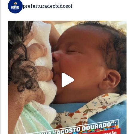
prefeituradeobidosof