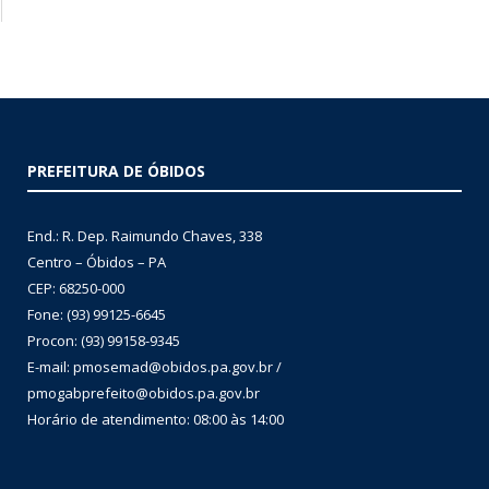
PREFEITURA DE ÓBIDOS
End.: R. Dep. Raimundo Chaves, 338
Centro – Óbidos – PA
CEP: 68250-000
Fone: (93) 99125-6645
Procon: (93) 99158-9345
E-mail: pmosemad@obidos.pa.gov.br /
pmogabprefeito@obidos.pa.gov.br
Horário de atendimento: 08:00 às 14:00