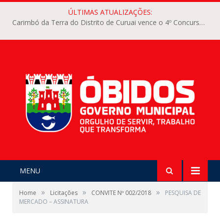
ÚLTIMAS ATUALIZAÇÕES:
Carimbó da Terra do Distrito de Curuai vence o 4º Concurso Intermunicipal de Carimbó do Arraiá dos Pauxis
MENU
»
»
»
Home
Licitações
CONVITE Nº 002/2018
PESQUISA DE
MERCADO – ASSINATURA