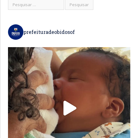
prefeituradeobidosof