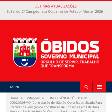
ÚLTIMAS ATUALIZAÇÕES:
Edital do 2º Campeonato Obidense de Futebol Master 2026
MENU
»
»
Home
Licitações
CONCORRÊNCIA PÚBLICA Nº
005/2023/PMO (Contratação de Mão De Obra Especializada Para
Executar os Serviços de Construção de Cobertura em Estrutura
Metálica, No Município De Óbidos - Pará, de Acordo Com o