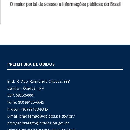
PREFEITURA DE ÓBIDOS
End.: R. Dep. Raimundo Chaves, 338
Centro – Óbidos – PA
CEP: 68250-000
Fone: (93) 99125-6645
Procon: (93) 99158-9345
E-mail: pmosemad@obidos.pa.gov.br /
pmogabprefeito@obidos.pa.gov.br