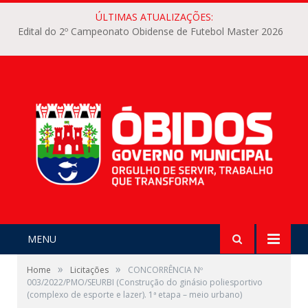
ÚLTIMAS ATUALIZAÇÕES:
Edital do 2º Campeonato Obidense de Futebol Master 2026
MENU
»
»
Home
Licitações
CONCORRÊNCIA Nº
003/2022/PMO/SEURBI (Construção do ginásio poliesportivo
(complexo de esporte e lazer). 1ª etapa – meio urbano)