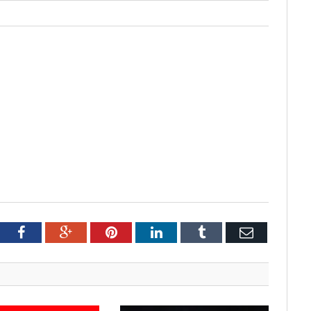
tter
Facebook
Google+
Pinterest
LinkedIn
Tumblr
Email