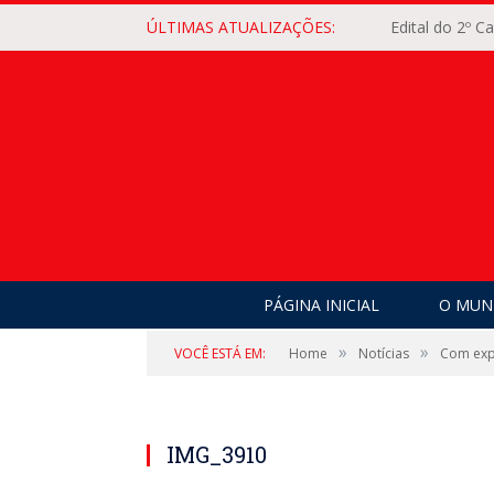
ÚLTIMAS ATUALIZAÇÕES:
Edital do 2º 
PÁGINA INICIAL
O MUNI
»
»
VOCÊ ESTÁ EM:
Home
Notícias
Com exp
IMG_3910