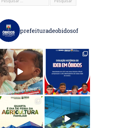
prefeituradeobidosof