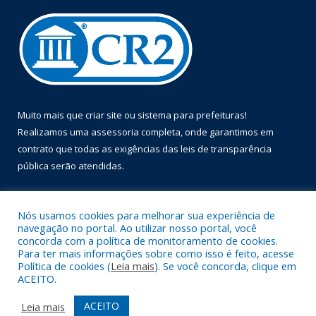
Muito mais que
criar site
ou
sistema para prefeituras
!
Realizamos uma
assessoria
completa, onde garantimos em
contrato que todas as exigências das
leis de transparência
pública
serão atendidas.
Conheça o
PNTP
e o
Radar da Transparência Pública
Nós usamos cookies para melhorar sua experiência de
navegação no portal. Ao utilizar nosso portal, você
concorda com a política de monitoramento de cookies.
Para ter mais informações sobre como isso é feito, acesse
Política de cookies (
Leia mais
). Se você concorda, clique em
Todos os direitos reservados a Prefeitura Municipal de Óbidos.
ACEITO.
Mapa do Site
Acessar Área Administrativa
ACEITO
Leia mais