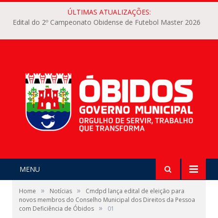
ÚLTIMAS ATUALIZAÇÕES:
Edital do 2º Campeonato Obidense de Futebol Master 2026
MENU
»
»
Home
Notícias
Cmdpd lança edital de eleição para
novos membros do Conselho Municipal dos Direitos da Pessoa
»
com Deficiência de Óbidos
01