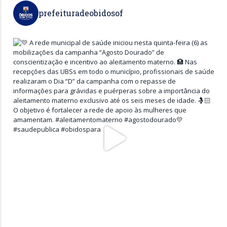
prefeituradeobidosof