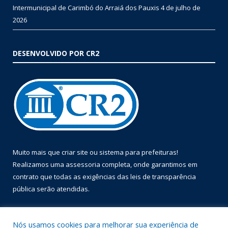
Intermunicipal de Carimbó do Arraiá dos Pauxis
4 de julho de
2026
DESENVOLVIDO POR CR2
Muito mais que
criar site
ou
sistema para prefeituras
!
Realizamos uma
assessoria
completa, onde garantimos em
contrato que todas as exigências das
leis de transparência
pública
serão atendidas.
Conheça o
PNTP
e o
Radar da Transparência Pública
Nós usamos cookies para melhorar sua experiência de