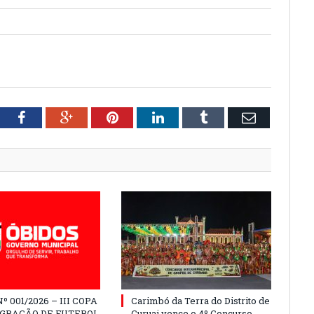
tter
Facebook
Google+
Pinterest
LinkedIn
Tumblr
Email
º 001/2026 – III COPA
Carimbó da Terra do Distrito de
EGRAÇÃO DE FUTEBOL
Curuai vence o 4º Concurso