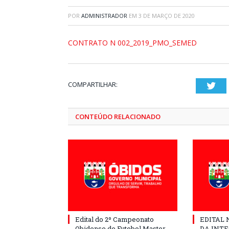
POR
ADMINISTRADOR
EM
3 DE MARÇO DE 2020
CONTRATO N 002_2019_PMO_SEMED
COMPARTILHAR:
Twi
CONTEÚDO RELACIONADO
Edital do 2º Campeonato
EDITAL N
Obidense de Futebol Master
DA INT