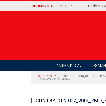
ÚLTIMAS ATUALIZAÇÕES:
Edital do 2º 
PÁGINA INICIAL
O MUNI
»
»
VOCÊ ESTÁ EM:
Home
Licitações
CHAMAD
N 002_2019_PMO_SEMED
CONTRATO N 002_2019_PMO_