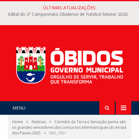
ÚLTIMAS ATUALIZAÇÕES:
Edital do 2º Campeonato Obidense de Futebol Master 2026
MENU
»
»
Home
Notícias
Carimbó da Terra e Sensação Junina são
os grandes vencedores dos concursos intermunicipais do Arraiá
»
dos Pauxis 2025
IMG_7851