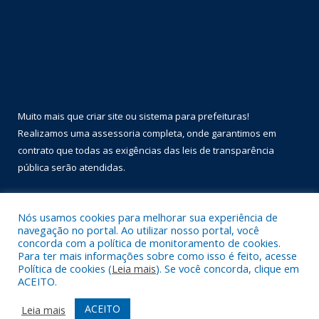
Muito mais que
criar site
ou
sistema para prefeituras
!
Realizamos uma
assessoria
completa, onde garantimos em
contrato que todas as exigências das
leis de transparência
pública
serão atendidas.
Conheça o
PNTP
e o
Radar da Transparência Pública
Nós usamos cookies para melhorar sua experiência de
navegação no portal. Ao utilizar nosso portal, você
concorda com a política de monitoramento de cookies.
Para ter mais informações sobre como isso é feito, acesse
Política de cookies (
Leia mais
). Se você concorda, clique em
Todos os direitos reservados a Prefeitura Municipal de Óbidos.
ACEITO.
Mapa do Site
Acessar Área Administrativa
ACEITO
Leia mais