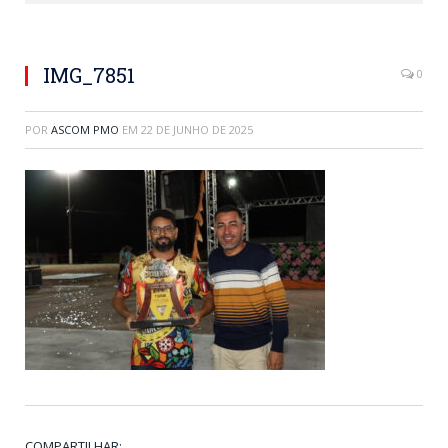
IMG_7851
0
POR
ASCOM PMO
EM
22 DE JUNHO DE 2025
COMPARTILHAR: